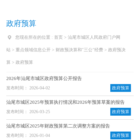
政府预算
您现在所在的位置 :
首页
>
汕尾市城区人民政府门户网
站
>
重点领域信息公开
>
财政预决算和"三公"经费
>
政府预决
算
>
政府预算
2026年汕尾市城区政府预算公开报告
发布时间： 2026-04-02
政府预算
汕尾市城区2025年预算执行情况和2026年预算草案的报告
发布时间： 2026-03-25
政府预算
汕尾市城区2025年财政预算第二次调整方案的报告
发布时间： 2026-01-04
政府预算