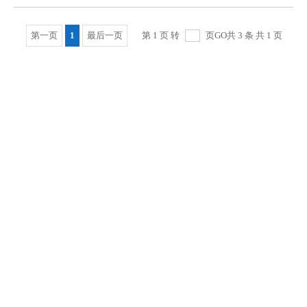
第一页
1
最后一页
第 1 页 转
页
GO
共 3 条 共 1 页