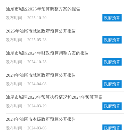
汕尾市城区2025年预算调整方案的报告
发布时间： 2025-10-20
政府预算
2025年汕尾市城区政府预算公开报告
发布时间： 2025-05-28
政府预算
汕尾市城区2024年财政预算调整方案的报告
发布时间： 2024-10-28
政府预算
2024年汕尾市城区政府预算公开报告
发布时间： 2024-04-08
政府预算
汕尾市城区2023年预算执行情况和2024年预算草案
发布时间： 2024-03-29
政府预算
2024年汕尾市本级政府预算公开报告
发布时间： 2024-03-06
政府预算