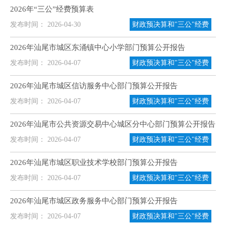
2026年“三公”经费预算表
发布时间： 2026-04-30
财政预决算和"三公"经费
2026年汕尾市城区东涌镇中心小学部门预算公开报告
发布时间： 2026-04-07
财政预决算和"三公"经费
2026年汕尾市城区信访服务中心部门预算公开报告
发布时间： 2026-04-07
财政预决算和"三公"经费
2026年汕尾市公共资源交易中心城区分中心部门预算公开报告
发布时间： 2026-04-07
财政预决算和"三公"经费
2026年汕尾市城区职业技术学校部门预算公开报告
发布时间： 2026-04-07
财政预决算和"三公"经费
2026年汕尾市城区政务服务中心部门预算公开报告
发布时间： 2026-04-07
财政预决算和"三公"经费