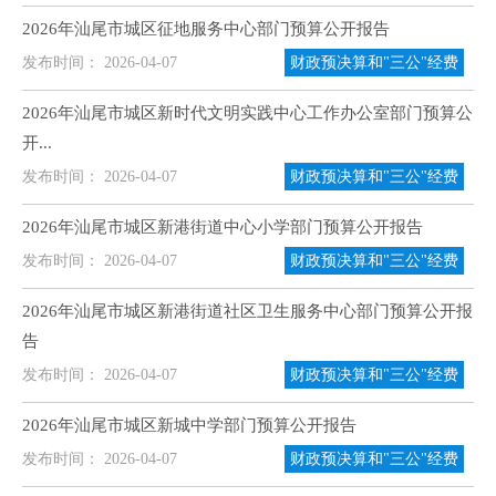
2026年汕尾市城区征地服务中心部门预算公开报告
发布时间： 2026-04-07
财政预决算和"三公"经费
2026年汕尾市城区新时代文明实践中心工作办公室部门预算公
开...
发布时间： 2026-04-07
财政预决算和"三公"经费
2026年汕尾市城区新港街道中心小学部门预算公开报告
发布时间： 2026-04-07
财政预决算和"三公"经费
2026年汕尾市城区新港街道社区卫生服务中心部门预算公开报
告
发布时间： 2026-04-07
财政预决算和"三公"经费
2026年汕尾市城区新城中学部门预算公开报告
发布时间： 2026-04-07
财政预决算和"三公"经费