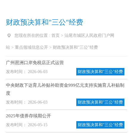
财政预决算和"三公"经费
您现在所在的位置 :
首页
>
汕尾市城区人民政府门户网
站
>
重点领域信息公开
>
财政预决算和"三公"经费
广州琶洲口岸免税店正式运营
发布时间： 2026-06-03
财政预决算和"三公"经费
中央财政下达育儿补贴补助资金999亿元支持实施育儿补贴制
度
发布时间： 2026-06-03
财政预决算和"三公"经费
2025年债券存续期公开
发布时间： 2026-05-15
财政预决算和"三公"经费