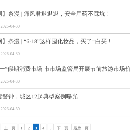
网】条漫 | 痛风君退退退，安全用药不踩坑！
26-04-30
】条漫 | “6·18”这样囤化妆品，买了=白买！
26-04-30
一”假期消费市场 市市场监管局开展节前旅游市场价格
26-04-30
营警钟，城区12起典型案例曝光
26-04-30
上一页
1
2
3
4
5
下一页
最后一页