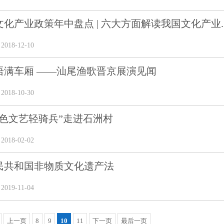
年文化产业政策年中盘点 | 六大方面解读我国文化产业..
18-12-10
语满车厢 ——汕尾渔歌晋京展演见闻
18-10-30
红色文艺轻骑兵”走进石洲村
18-02-02
民共和国非物质文化遗产法
19-11-04
上一页
8
9
10
11
下一页
最后一页