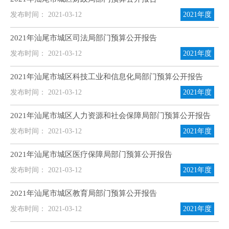
发布时间： 2021-03-12
2021年度
2021年汕尾市城区司法局部门预算公开报告
发布时间： 2021-03-12
2021年度
2021年汕尾市城区科技工业和信息化局部门预算公开报告
发布时间： 2021-03-12
2021年度
2021年汕尾市城区人力资源和社会保障局部门预算公开报告
发布时间： 2021-03-12
2021年度
2021年汕尾市城区医疗保障局部门预算公开报告
发布时间： 2021-03-12
2021年度
2021年汕尾市城区教育局部门预算公开报告
发布时间： 2021-03-12
2021年度