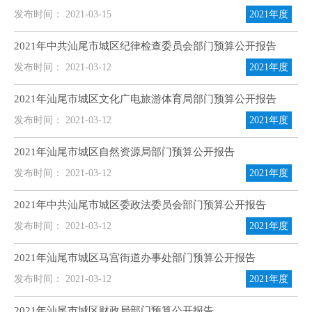
发布时间： 2021-03-15
2021年度
2021年中共汕尾市城区纪律检查委员会部门预算公开报告
发布时间： 2021-03-12
2021年度
2021年汕尾市城区文化广电旅游体育局部门预算公开报告
发布时间： 2021-03-12
2021年度
2021年汕尾市城区自然资源局部门预算公开报告
发布时间： 2021-03-12
2021年度
2021年中共汕尾市城区委政法委员会部门预算公开报告
发布时间： 2021-03-12
2021年度
2021年汕尾市城区马宫街道办事处部门预算公开报告
发布时间： 2021-03-12
2021年度
2021年汕尾市城区财政局部门预算公开报告