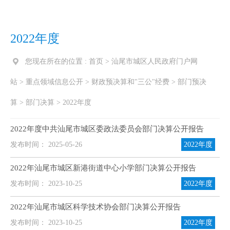
2022年度
您现在所在的位置 :
首页
>
汕尾市城区人民政府门户网
站
>
重点领域信息公开
>
财政预决算和"三公"经费
>
部门预决
算
>
部门决算
>
2022年度
2022年度中共汕尾市城区委政法委员会部门决算公开报告
发布时间： 2025-05-26
2022年度
2022年汕尾市城区新港街道中心小学部门决算公开报告
发布时间： 2023-10-25
2022年度
2022年汕尾市城区科学技术协会部门决算公开报告
发布时间： 2023-10-25
2022年度