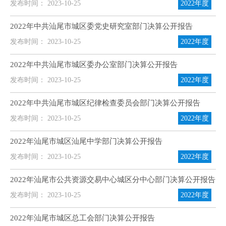
发布时间： 2023-10-25
2022年度
2022年中共汕尾市城区委党史研究室部门决算公开报告
发布时间： 2023-10-25
2022年度
2022年中共汕尾市城区委办公室部门决算公开报告
发布时间： 2023-10-25
2022年度
2022年中共汕尾市城区纪律检查委员会部门决算公开报告
发布时间： 2023-10-25
2022年度
2022年汕尾市城区汕尾中学部门决算公开报告
发布时间： 2023-10-25
2022年度
2022年汕尾市公共资源交易中心城区分中心部门决算公开报告
发布时间： 2023-10-25
2022年度
2022年汕尾市城区总工会部门决算公开报告