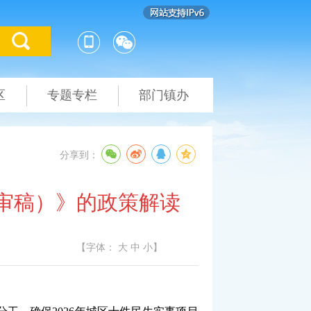
区
专题专栏
部门镇办
分享到：
送审稿）》的政策解读
【字体：
大
中
小
】