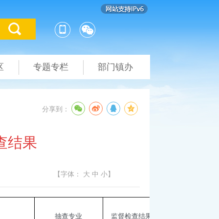
区
专题专栏
部门镇办
分享到：
查结果
【字体：
大
中
小
】
抽查专业
监督检查结果