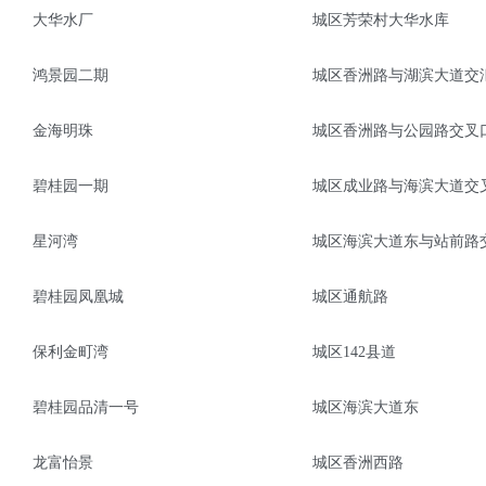
大华水厂
城区芳荣村大华水库
鸿景园二期
城区香洲路与湖滨大道交
金海明珠
城区香洲路与公园路交叉口
碧桂园一期
城区成业路与海滨大道交叉
星河湾
城区海滨大道东与站前路
碧桂园凤凰城
城区通航路
保利金町湾
城区142县道
碧桂园品清一号
城区海滨大道东
龙富怡景
城区香洲西路