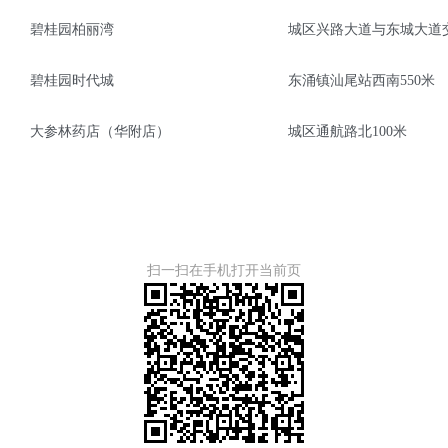
碧桂园柏丽湾
城区兴路大道与东城大道
碧桂园时代城
东涌镇汕尾站西南550米
大参林药店（华附店）
城区通航路北100米
扫一扫在手机打开当前页