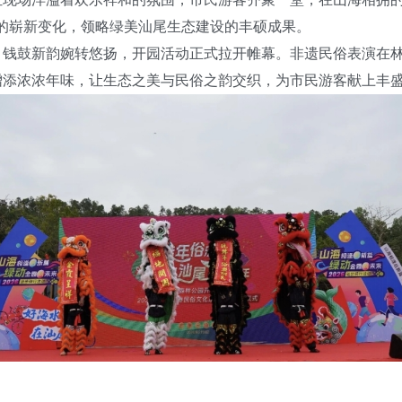
的崭新变化，领略绿美汕尾生态建设的丰硕成果。
鼓新韵婉转悠扬，开园活动正式拉开帷幕。非遗民俗表演在林
增添浓浓年味，让生态之美与民俗之韵交织，为市民游客献上丰