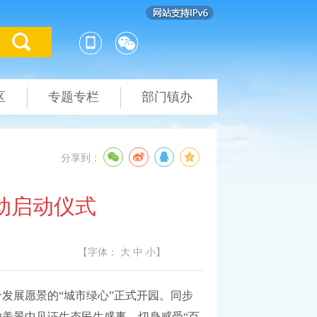
区
专题专栏
部门镇办
分享到：
动启动仪式
【字体：
大
中
小
】
展愿景的“城市绿心”正式开园。同步
的美景中见证生态民生盛事，切身感受“百