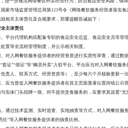
，进一步规范网络餐饮外卖经营行为，防范食品安全风险，保障
国家市场监督管理总局第123号令《网络餐饮服务经营者落实
现就相关主体责任及合规要求，郑重提醒告诫如下：
全主体责任
任。
平台代理机构应配备专职的食品安全总监、食品安全员等管
故处置等全流程管理制度，并公示相关制度。
假。
对入网餐饮服务提供者的经营资质进行实质性审查，通过数
“套证”“假证”等“幽灵外卖”入驻平台。平台应当对入网餐饮服
者负责人、联系方式、经营资质等），至少每六个月核验更新一
情。
应当督促入网餐饮服务提供者在其主页面显著位置持续公示
与实体门头招牌一致。对不提供堂食服务的，应要求其设置“无堂
为。
通过技术监测、实时巡查、实地抽查等方式，对入网餐饮服
亮灶”等入网餐饮服务提供者的抽查比例。