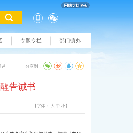
区
专题专栏
部门镇办
知识
分享到：
提醒告诫书
【字体：
大
中
小
】