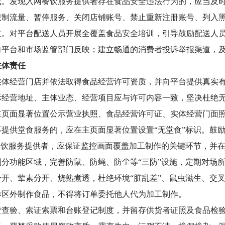
线
。
发现入网餐饮服务提供者存在食品安全违法行为的，应当及
限制流量、暂停服务、关闭店铺账号、禁止重新注册账号、列入
道。
对平台配送人员开展全覆盖食品安全培训，引导鼓励配送人
向平台和市场监管部门反映；建立畅通的消费者投诉举报渠道，
体责任
实体经营门店并依法取得食品经营许可资质，并向平台提供真实
际经营地址、主体业态、经营项目应与许可内容一致，坚决杜绝
主页面显著位置公示营业执照、食品经营许可证、实体经营门面
提供堂食服务的，应在主页面显著位置设置“无堂食”标识。鼓励
网餐饮服务提供者，应保证监控画面覆盖加工制作的关键环节，并
划分功能区域，完善防鼠、防蝇、防尘等“三防”设施，定期对场
开、荤素分开、烧熟煮透，杜绝环境“脏乱差”、鼠虫滋生、交
作区外制作食品，不得将订单委托他人代为加工制作。
货查验、索证索票和台账登记制度，并留存供货者证照及食品检