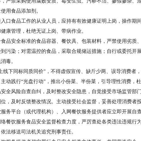
料，严禁采购使用腐败变质、霉变生虫、污秽不洁、掺假掺杂、
量使用食品添加剂。
接入口食品工作的从业人员，应持有有效健康证明上岗，操作期
和健康管理，杜绝无证上岗、带病作业。
合食品安全标准的食品容器、餐饮具、包装材料，严禁使用劣质
受到污染；对需温控的食品，采取合规储运措施；自行或委托开
洗消毒。
线上线下同标同质同价”，不得虚假宣传、缺斤少两、误导消费者
主动践行“光盘行动”，推出小份菜、半份菜，引导理性消费，
品安全风险自查自纠，及时整改安全隐患，自觉接受市场监管部
到位，及时反馈整改情况。主动接受社会监督，妥善处理消费者
务平台（或代理机构）、入网餐饮服务提供者应立即开展自查
网络餐饮服务食品安全监督检查力度，严厉查处各类违法违规行
，依法移送司法机关追究刑事责任。