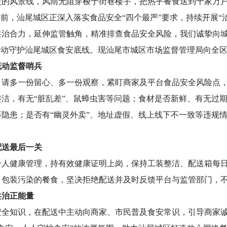
风景线，风雨无阻穿梭于街巷楼宇，把热乎餐食送到千家万户
当前，汕尾城区正深入落实食品安全“四个最严”要求，持续开展“
共治合力，延伸监管触角，精准排查食品安全风险，我们诚挚向
行动守护汕尾城区食安底线。现汕尾市城区市场监督管理局向全
动监督哨兵
多一份留心、多一份观察，紧盯商家及平台食品安全风险点，
洁，有无“脏乱差”、鼠蟑虫害等问题；食材是否新鲜、有无过
隐患；是否有“幽灵外卖”、地址虚假、线上线下不一致等违规
送最后一关
健康管理，持有效健康证明上岗，保持工装整洁、配送箱每日
、包装污染的餐食，坚决拒绝配送并及时反馈平台与监管部门，
治正能量
知识，在配送中主动向商家、市民普及食安常识，引导商家诚