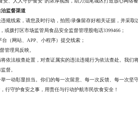
食安、人人守护食安”的浓厚氛围，助力汕尾城区打造放心网络
治监督渠道
规线索，请您及时行动，拍照/录像留存好相关证据，并采取
线，或拨打区市场监管局食品安全监督管理股电话3399466；
平台（网站、APP、小程序）提交线索；
督管理局反映。
依法核查处置，对查证属实的违法违规行为依法查处。我们将
与监督。
一动彰显担当。你们的每一次留意、每一次反馈、每一次坚守
责，行守护食安之事，用责任与行动护航市民饮食安全！