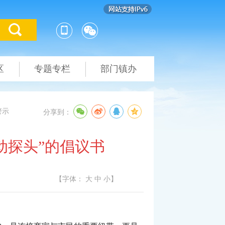
区
专题专栏
部门镇办
警示
分享到：
动探头”的倡议书
【字体：
大
中
小
】