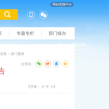
区
专题专栏
部门镇办
决算
>
部门预算
分享到：
告
【字体：
大
中
小
】