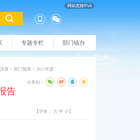
区
专题专栏
部门镇办
决算
>
部门预算
>
2021年度
分享到：
报告
【字体：
大
中
小
】