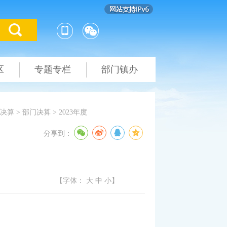
区
专题专栏
部门镇办
决算
>
部门决算
>
2023年度
分享到：
【字体：
大
中
小
】