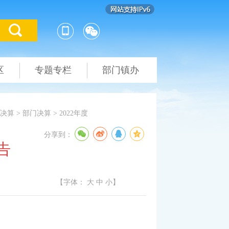
区
专题专栏
部门镇办
决算
>
部门决算
>
2022年度
分享到：
告
【字体：
大
中
小
】