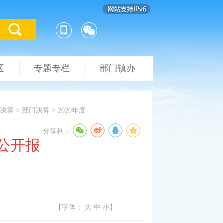
区
专题专栏
部门镇办
决算
>
部门决算
>
2020年度
分享到：
公开报
【字体：
大
中
小
】