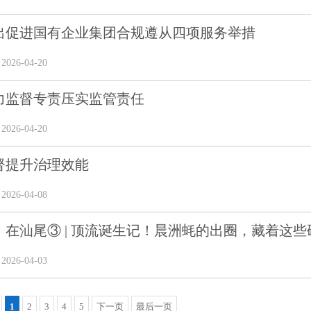
出促进国有企业集团合规遵从四项服务举措
26-04-20
力监督专责压实监管责任
26-04-20
督提升治理效能
26-04-08
在汕尾③ | 顶流诞生记！晨洲蚝的出圈，藏着这些硬实
26-04-03
1
2
3
4
5
下一页
最后一页