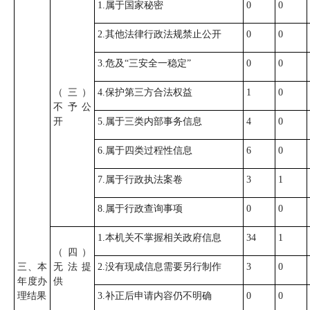
1.属于国家秘密
0
0
2.其他法律行政法规禁止公开
0
0
3.危及“三安全一稳定”
0
0
（三）
4.保护第三方合法权益
1
0
不予公
开
5.属于三类内部事务信息
4
0
6.属于四类过程性信息
6
0
7.属于行政执法案卷
3
1
8.属于行政查询事项
0
0
1.本机关不掌握相关政府信息
34
1
（四）
三、本
无法提
2.没有现成信息需要另行制作
3
0
年度办
供
理结果
3.补正后申请内容仍不明确
0
0