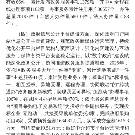
有效66件；累计发布政务服务事项1379项，其中可全程在
线办理事项1162项；办事服务累计注册用户30557个，办件
总量70193件（自然人办件量68010件，法人办件量2183
件）。
（四）政府信息公开平台建设方面。深化政府门户网
站信息公开主渠道建设，规范政务新媒体运营管理，持续
优化公开平台栏目架构与页面设计，强化内容建设与互动
服务，保障各类平台安全稳定运行。以“数字政府”建设赋
能深化政务公开，协同推进政务服务提质增效。2025年，
依托区政务服务大厅“一件事”专窗，累计落地实施“一件
事”主题服务41项，累计受理业务51件；着重打造“标准统
一、相互授权、异地受理、远程办理、协同联动”的“跨城
通办”政务服务新模式，实现我区可异地“免跑动”办理事项
106项，在城区可办异地事项470项；依托省采购智慧云平
台“项目采购电子交易系统”为投标企业提供服务，实现投
标企业“零跑动”，共接受采购单位委托3家，完成政府采购
项目4宗，采购预算金额1634.81万元，实际成交金额1615.3
万元，节约资金19.51万元；做好中介超市平台运营管理和