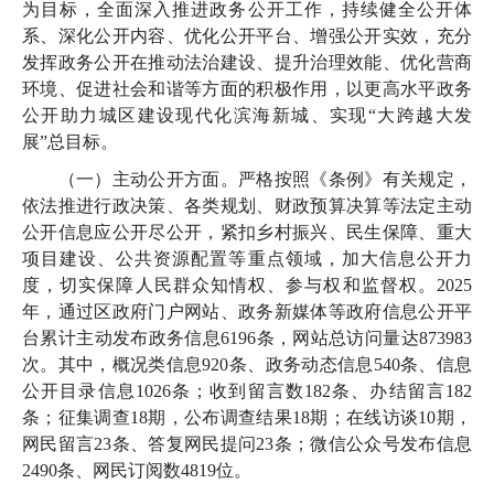
为目标，全面深入推进政务公开工作，持续健全公开体
系、深化公开内容、优化公开平台、增强公开实效，充分
发挥政务公开在推动法治建设、提升治理效能、优化营商
环境、促进社会和谐等方面的积极作用，以更高水平政务
公开助力城区建设现代化滨海新城、实现“大跨越大发
展”总目标。
（一）主动公开方面。严格按照《条例》有关规定，
依法推进行政决策、各类规划、财政预算决算等法定主动
公开信息应公开尽公开，紧扣乡村振兴、民生保障、重大
项目建设、公共资源配置等重点领域，加大信息公开力
度，切实保障人民群众知情权、参与权和监督权。2025
年，通过区政府门户网站、政务新媒体等政府信息公开平
台累计主动发布政务信息6196条，网站总访问量达873983
次。其中，概况类信息920条、政务动态信息540条、信息
公开目录信息1026条；收到留言数182条、办结留言182
条；征集调查18期，公布调查结果18期；在线访谈10期，
网民留言23条、答复网民提问23条；微信公众号发布信息
2490条、网民订阅数4819位。