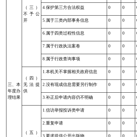
（三）
4.保护第三方合法权益
0
0
不予公
开
5.属于三类内部事务信息
0
0
6.属于四类过程性信息
0
0
7.属于行政执法案卷
0
0
8.属于行政查询事项
0
0
1.本机关不掌握相关政府信息
0
0
（四）
三、本
无法提
2.没有现成信息需要另行制作
0
0
年度办
供
理结果
3.补正后申请内容仍不明确
0
0
1.信访举报投诉类申请
0
0
2.重复申请
0
0
（五）
3.要求提供公开出版物
0
0