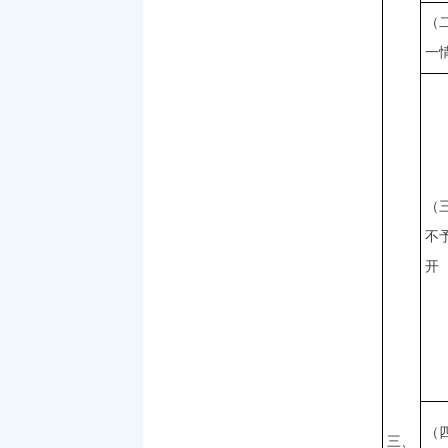
（
一
（
不
开
（
三、