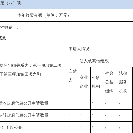
条第（八）项
容
本年收费金额（单位：万元）
业性收费
/
情况
申请人情况
法人或其他组织
据的勾稽关系为：第一项加第二项
自然
社会
法律
于第三项加第四项之和）
商业
科研
人
公益
服务
企业
机构
组织
机构
新收政府信息公开申请数量
/
/
/
/
/
结转政府信息公开申请数量
/
/
/
/
/
一）予以公开
/
/
/
/
/