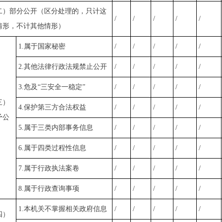
二）部分公开（区分处理的，只计这
/
/
/
/
/
情形，不计其他情形）
1.属于国家秘密
/
/
/
/
/
2.其他法律行政法规禁止公开
/
/
/
/
/
3.危及“三安全一稳定”
/
/
/
/
/
三）
4.保护第三方合法权益
/
/
/
/
/
予公
5.属于三类内部事务信息
/
/
/
/
/
6.属于四类过程性信息
/
/
/
/
/
7.属于行政执法案卷
/
/
/
/
/
8.属于行政查询事项
/
/
/
/
/
1.本机关不掌握相关政府信息
/
/
/
/
/
四）