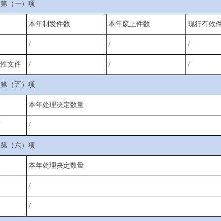
条第（一）项
容
本年制发件数
本年废止件数
现行有效
/
/
/
范性文件
/
/
/
条第（五）项
容
本年处理决定数量
可
/
条第（六）项
容
本年处理决定数量
罚
/
制
/