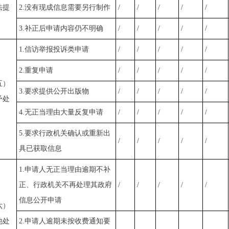
法提
2.没有现成信息需要另行制作
/
/
/
/
/
3.补正后申请内容仍不明确
/
/
/
/
/
1.信访举报投诉类申请
/
/
/
/
/
2.重复申请
/
/
/
/
/
五）
3.要求提供公开出版物
/
/
/
/
/
予处
4.无正当理由大量反复申请
/
/
/
/
/
5.要求行政机关确认或重新出
/
/
/
/
/
具已获取信息
1.申请人无正当理由逾期不补
正、行政机关不再处理其政府
/
/
/
/
/
信息公开申请
六）
他处
2.申请人逾期未按收费通知要