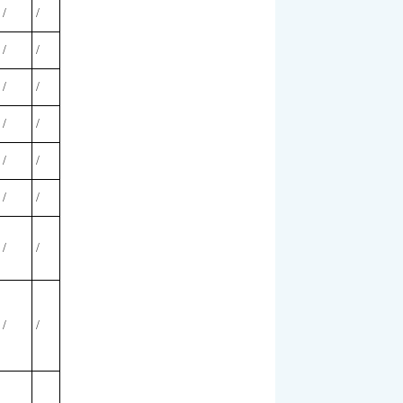
/
/
/
/
/
/
/
/
/
/
/
/
/
/
/
/