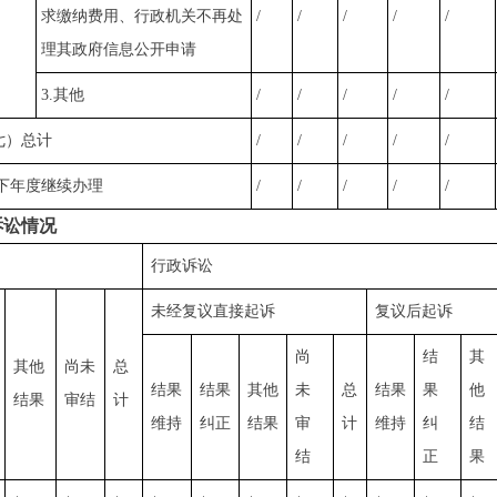
求缴纳费用、行政机关不再处
/
/
/
/
/
理其政府信息公开申请
3.其他
/
/
/
/
/
七）总计
/
/
/
/
/
下年度继续办理
/
/
/
/
/
讼情况
行政诉讼
未经复议直接起诉
复议后起诉
尚
结
其
其他
尚未
总
结果
结果
其他
未
总
结果
果
他
结果
审结
计
维持
纠正
结果
审
计
维持
纠
结
结
正
果