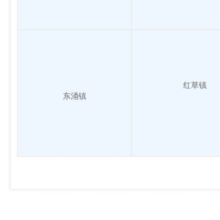
红草镇
东涌镇