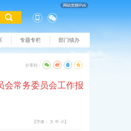
区
专题专栏
部门镇办
分享到：
员会常务委员会工作报
【字体：
大
中
小
】