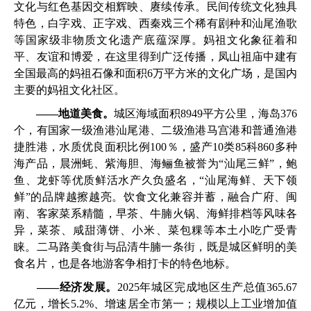
文化与红色基因交相辉映、赓续传承。民间传统文化独具
特色，白字戏、正字戏、西秦戏三个稀有剧种和汕尾渔歌
等国家级非物质文化遗产底蕴深厚。妈祖文化象征着和
平、友谊和博爱，在这里得到广泛传播，凤山祖庙中建有
全国最高的妈祖石像和面积6万平方米的文化广场，是国内
主要的妈祖文化社区。
——
地道美食。
城区海域面积8949平方公里，海岛376
个，有国家一级渔港汕尾港、二级渔港马宫港和普通渔港
捷胜港，水质优良面积比例100％，盛产10类85科860多种
海产品，晨洲蚝、紫海胆、海鲡鱼被誉为“汕尾三鲜”，鲍
鱼、龙虾等优质鲜活水产久负盛名，“汕尾海鲜、天下领
鲜”的品牌越擦越亮。饮食文化兼容并蓄，融合广府、闽
南、客家菜系精髓，早茶、牛腩火锅、海鲜排档等风味各
异，菜茶、咸甜薄饼、小米、菜包粿等本土小吃广受青
睐。二马路美食街与品清牛腩一条街，既是城区鲜明的美
食名片，也是各地游客争相打卡的特色地标。
——经济发展。
2025年城区完成地区生产总值365.67
亿元，增长5.2%、增速居全市第一；规模以上工业增加值