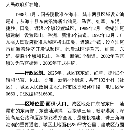
人民政府所在地。
1988年1月，国务院批准在海丰、陆丰两县区域设立汕
尾市，从海丰县东南沿海析出汕尾、马宫、红草、东涌、
捷胜、田墘、遮浪7个镇设置城区。1989年2月，撤销汕尾
镇建制，设置凤山、香洲、新港3个街道。1992年12月，广
东省人民政府批准从城区析出田墘、遮浪2个镇，设立汕尾
市红海湾经济开发试验区。此后城区辖马宫、红草、东
涌、捷胜4个镇和凤山、香洲、新港3个街道。2002年马宫
镇改为马宫街道，2005年正式挂牌。
——
行政区划。
2025年，城区辖东涌、红草、捷胜3个
镇和马宫、凤山、香洲、新港4个街道，共有102个村（社
区）。城区人民政府驻地汕尾市区香城路中段，电话区号
0660，邮政编码516600。
——
区域位置·面积·人口。
城区地处广东省东部，汕
尾市的东南部，东连汕潮揭，西接珠三角，毗邻港澳，深
汕高速公路和厦深铁路横穿全境，是连接福建、珠三角与
港澳的重要通道。城区土地面积289平方公里，建成区范围