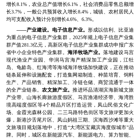
增长8.1%，农业总产值增长6.1%，社会消费品零售总额增
长3.7%，一般公共预算收入增长8.4%，城镇、农村居民人
均可支配收入预计分别增长4.6%、6.3%。
——产业建设。电子信息产业。
形成以信利、比亚迪
为重点的电子信息产业集群，2025年规上电子信息产业集
群产值281.3亿元，高新区电子信息产业集群成功申报广东
省中小企业特色产业集群。
海洋牧场产业。
落地建设马宫
现代渔业产业园、华润马宫海产精深加工产业园，江牡
岛、龟龄岛、红海湾等海域海洋牧场加快建设，正在推动
链条延伸和设施配套，打造集网箱制造、种苗培育、饲料
生产、产品销售、精深加工、冷链仓储、商贸流通于一体
的全产业链条。
农文旅产业。
推进环品清湖滨海新城文旅
产业带、山海长廊旅游度假区、马宫渔港经济带、海湾胜
境高端度假区等4个精品片区打造运营，凤山民俗文化广
场、金霞光森林公园、二三马路特色街区等文旅IP更加火
爆，新港沙舌尾片区、凤山妈祖三期、滨海西沙滩等重大
文旅项目规划落地中，打造“大湾区宝藏滨海度假城市”品
牌。同时，城区在新能源汽车、新能源电力、算力智能、