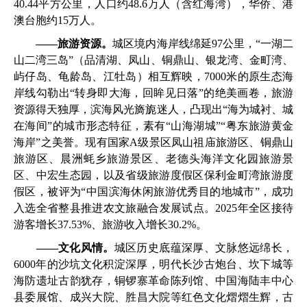
40.44平方公里，人口约48.6万人（含红海湾），华侨、港
澳台胞约15万人。
——
旅游资源。
城区境内海岸线绵延97公里，“一湖二
山二湾三岛”（品清湖、凤山、铜鼎山、银龙湾、金町湾、
屿仔岛、龟龄岛、江牡岛）相互辉映，7000米的原生态海
岸线勾勒出“转身即大海，回眸见日落”的绝美画卷，旅游
资源得天独厚，滨海风光旖旎迷人，凸现出“海为城衬、城
在海间”的城市形态特征，素有“山海湖城”“粤东旅游黄金
海岸”之美誉。现有国家A级景区凤山祖庙旅游区、铜鼎山
旅游区、晨洲蚝乡旅游景区、老德头海洋文化园旅游景
区、中宏生态园，以及省级旅游度假区保利金町湾旅游度
假区，被评为“中国滨海休闲旅游优秀目的地城市”，成功
入选全省整县推进农文旅融合发展试点。2025年全区接待
游客增长37.53%、旅游收入增长30.2%。
——
文化风情。
城区历史底蕴深厚、文脉悠远绵长，
6000年的沙坑文化积淀深厚，明代长沙古炮台、坎下城等
海防遗址古韵犹存，铜锣寨革命陈列馆、中国海陆丰中心
县委展馆、成兴大院、胜昌大院等红色文化熠熠生辉，古