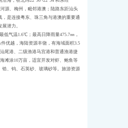
纬22°36′-22°54′和东经
，北倚河源、梅州，毗邻港澳；陆路东距汕头
航线，是连接粤东、珠三角与港澳的重要通
发展潜力。
气温1.6℃；最高日降雨量475.7㎜，
条件优越，海陆资源丰饶，有海域面积3.5
港汕尾港、二级渔港马宫港和普通渔港捷
海滩涂10万亩，适宜开发对虾、鲍鱼等
、锆、钨、石英砂、玻璃砂等。旅游资源