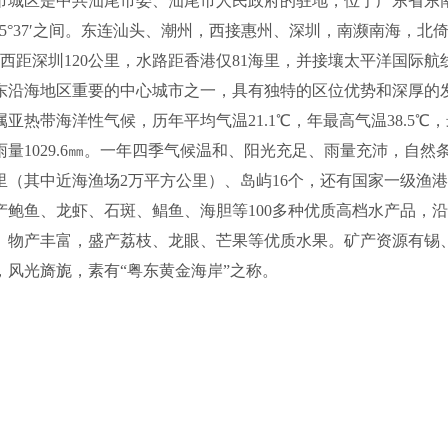
是中共汕尾市委、汕尾市人民政府的驻地，位于广东省东南沿海，在北
0′-115°37′之间。东连汕头、潮州，西接惠州、深圳，南濒南海
里，西距深圳120公里，水路距香港仅81海里，并接壤太平洋国际
东沿海地区重要的中心城市之一，具有独特的区位优势和深厚的
带海洋性气候，历年平均气温21.1℃，年最高气温38.5℃，最低
雨量1029.6㎜。一年四季气候温和、阳光充足、雨量充沛，自然
里（其中近海渔场2万平方公里）、岛屿16个，还有国家一级渔
产鲍鱼、龙虾、石斑、鲳鱼、海胆等100多种优质高档水产品，沿
。物产丰富，盛产荔枝、龙眼、芒果等优质水果。矿产资源有锡
，风光旖旎，素有“粤东黄金海岸”之称。