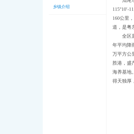
汕尾市城区
乡镇介绍
115°1
160公
道，是粤
全区属亚热
年平均降
万平方公
胜港，盛
海养基地
得天独厚