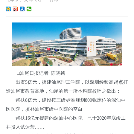
【字体：
大
中
小
】
打印
□汕尾日报记者 陈晓铭
出资5亿元，援建汕尾理工学院，以深圳经验高起点打
造汕尾市教育高地，汕尾的第一所本科院校呼之欲出；
帮扶8亿元，建设按三级标准规划800张床位的深汕中
医医院，填补汕尾市级中医院的空白；
帮扶16亿元援建的深汕中心医院，已于2020年底竣工
并投入试运营……