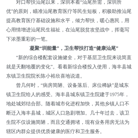
对口帮扶汕尾以来，深圳本着“汕尾所需，深圳所
优”的原则，瞄准汕尾教育医疗等民生短板，积极助推汕尾
提高教育医疗基础设施和水平，倾力帮扶，暖心惠民，用
心用情增进汕尾民生福祉，在汕尾脱贫攻坚战中，挥毫写
下浓墨重彩的一笔。
凝聚“圳能量”，卫生帮扶打造“健康汕尾”
“新的综合楼配套设施健全，对于基层卫生院来说简直
就是天翻地覆的变化”。看着新综合楼投入使用，海丰县城
东镇卫生院院长陈小裕欣喜地说道。
曾几何时，“病房简陋、设备落后、床位稀缺”是城东
镇卫生院给人的感受。海丰县城东镇卫生院建于1975年，
地处城郊结合部。随着城市化进程加快，其他乡镇人口不
断迁入海丰县城，城区人口急剧增加。几十年过去，该卫
生院不仅设施简陋，而且交通拥堵，现有业务用房无法为
辖区内群众提供优质健康的医疗和卫生服务。