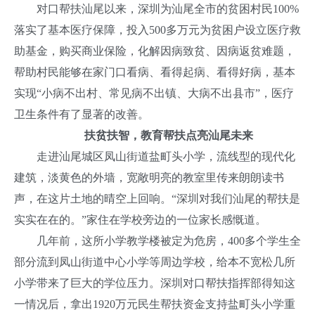
对口帮扶汕尾以来，深圳为汕尾全市的贫困村民100%
落实了基本医疗保障，投入500多万元为贫困户设立医疗救
助基金，购买商业保险，化解因病致贫、因病返贫难题，
帮助村民能够在家门口看病、看得起病、看得好病，基本
实现“小病不出村、常见病不出镇、大病不出县市”，医疗
卫生条件有了显著的改善。
扶贫扶智，教育帮扶点亮汕尾未来
走进汕尾城区凤山街道盐町头小学，流线型的现代化
建筑，淡黄色的外墙，宽敞明亮的教室里传来朗朗读书
声，在这片土地的晴空上回响。“深圳对我们汕尾的帮扶是
实实在在的。”家住在学校旁边的一位家长感慨道。
几年前，这所小学教学楼被定为危房，400多个学生全
部分流到凤山街道中心小学等周边学校，给本不宽松几所
小学带来了巨大的学位压力。深圳对口帮扶指挥部得知这
一情况后，拿出1920万元民生帮扶资金支持盐町头小学重