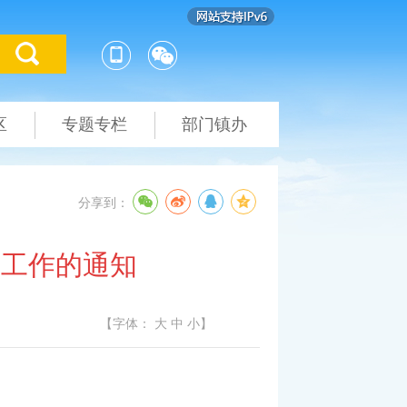
区
专题专栏
部门镇办
分享到：
设工作的通知
【字体：
大
中
小
】