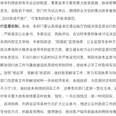
媒体等列席政府有关会议的制度。重要改革方案和重大政策措施，除保密
取意见。选取若干地区、部门作为试点单位，围绕群众关切的重点政务服
，总结形成可推广、可复制的政务公开标准规范。
运行监督机制。
各地、各部门要认真借鉴省交通运输厅四级决策监督运行
督，严格落实公众参与、专家论证、风险评估、合法性审查和集体讨论决
采用内部交叉审核、专家组跟进、“双随机”监督抽查、公众监督等多种
政执法事项和大额资金使用等的监管力度。建立健全权力运行内部监督问
，对各类违法、不当行政行为及时纠正并严格追究问责。将阳光政务监督
不断加强行政工作与廉政建设的系统性和协同性，使政务公开工作取得实
应。
按照“谁起草、谁解读”的原则，做好政策解读工作，努力实现效果与
草部门负责将文件和解读材料一并依程序发布。各级政府、与宏观经济和
不少于1次。做好政务舆情的回应工作，涉事责任部门是第一责任主体。
，对有关重大政务舆情要及时收集、报告，一旦出现情况，第一时间回应
谈、咨询协商、列席会议等多种方式扩大公众参与，增进公众对政府工作
稿等传统方式，积极发挥网站、微博微信、移动客户端等新媒体的网络传