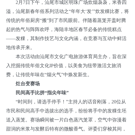
2月7日下午，汕尾市城区明珠广场炊烟袅袅，米香四
溢，汕尾新春年俗系列活动之“年年大‘发’”炊发粿比赛，将
传统的年俗厨房“搬”到了市民眼前。伴随着蒸笼开盖时腾
起的热气与阵阵欢呼，海陆丰地区春节必备的传统糕点
——发粿，其制作技艺与文化内涵，在竞赛与互动中鲜活
地传承开来。
本次活动由汕尾市文化广电旅游体育局主办，旨在深
入挖掘传统年俗文化IP价值，以美食为纽带激活文旅消
费，让传统年味在“烟火气”中焕发新生。
灶台变赛场
民间高手比拼“指尖年味”
“时间到，请选手停手！”主持人的话音刚落，20位从
市民和民间高手中选拔出的选手，纷纷将手中的发粿生坯
送入蒸笼。赛场瞬间被一片白色蒸汽笼罩，空气中弥漫着
甜润的米浆与发酵后特有的微酸香气。评委们穿梭其间，