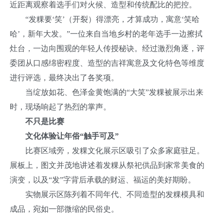
近距离观察着选手们对火候、造型和传统配比的把控。
“发粿要‘笑’（开裂）得漂亮，才算成功，寓意‘笑哈
哈’，新年大发。”一位来自当地乡村的老年选手一边擦拭
灶台，一边向围观的年轻人传授秘诀。经过激烈角逐，评
委团从口感绵密程度、造型的吉祥寓意及文化特色等维度
进行评选，最终决出了各奖项。
当绽放如花、色泽金黄饱满的“大笑”发粿被展示出来
时，现场响起了热烈的掌声。
不只是比赛
文化体验让年俗“触手可及”
比赛区域旁，发粿文化展示区吸引了众多家庭驻足。
展板上，图文并茂地讲述着发粿从祭祀供品到家常美食的
演变，以及“发”字背后承载的财运、福运的美好期盼。
实物展示区陈列着不同年代、不同造型的发粿模具和
成品，宛如一部微缩的民俗史。