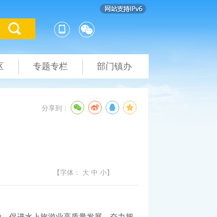
区
专题专栏
部门镇办
分享到：
）
【字体：
大
中
小
】
，促进水上旅游业高质量发展，奋力把