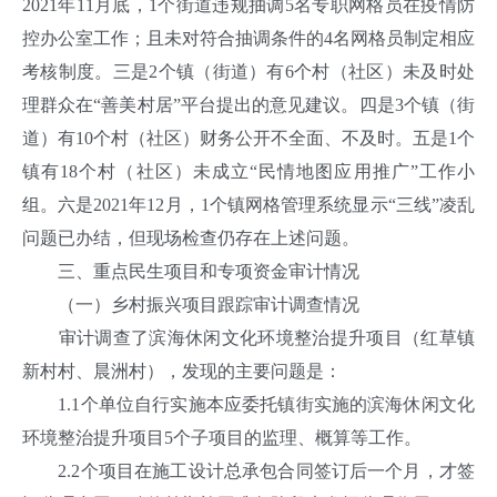
2021年11月底，1个街道违规抽调5名专职网格员在疫情防
控办公室工作；且未对符合抽调条件的4名网格员制定相应
考核制度。三是2个镇（街道）有6个村（社区）未及时处
理群众在“善美村居”平台提出的意见建议。四是3个镇（街
道）有10个村（社区）财务公开不全面、不及时。五是1个
镇有18个村（社区）未成立“民情地图应用推广”工作小
组。六是2021年12月，1个镇网格管理系统显示“三线”凌乱
问题已办结，但现场检查仍存在上述问题。
三、重点民生项目和专项资金审计情况
（一）乡村振兴项目跟踪审计调查情况
审计调查了滨海休闲文化环境整治提升项目（红草镇
新村村、晨洲村），发现的主要问题是：
1.1个单位自行实施本应委托镇街实施的滨海休闲文化
环境整治提升项目5个子项目的监理、概算等工作。
2.2个项目在施工设计总承包合同签订后一个月，才签