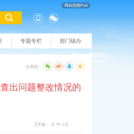
区
专题专栏
部门镇办
分享到：
计查出问题整改情况的
【字体：
大
中
小
】