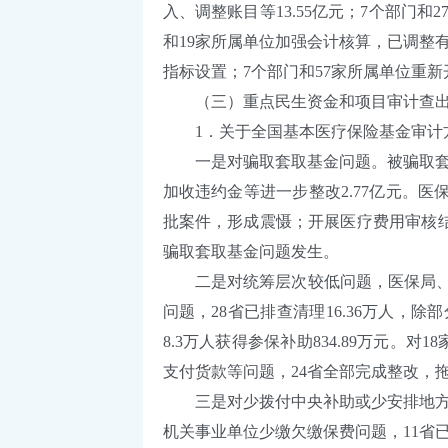
入、调整账目等13.55亿元；7个部门
和19家所属单位加强会计核算，已调整
指标设置；7个部门和57家所属单位重
（三）重点民生资金和项目审计查出
1．关于全国基本医疗保险基金审计方面的
一是对骗取套取基金问题。被骗取套取的1
加收违约金等进一步整改2.77亿元。
批案件，形成震慑；开展医疗费用审核
骗取套取基金问题发生。
二是对统筹层次较低问题，医保局、财
问题，28省已排查清理16.36万人，
8.3万人获得参保补助834.89万元。
支付货款等问题，24省全部完成整改，拖
三是对少拨付中央补助或少安排地方补助问
机关事业单位少缴欠缴保费问题，11省已补