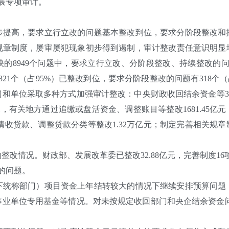
开展专项审计。
高，要求立行立改的问题基本整改到位，要求分阶段整改和
章制度，屡审屡犯现象初步得到遏制，审计整改责任意识明显增
8949个问题中，要求立行立改、分阶段整改、持续整改的问题分别
6821个（占95%）已整改到位，要求分阶段整改的问题有318
和单位采取多种方式加强审计整改：中央财政收回结余资金等32
亿元，有关地方通过追缴或盘活资金、调整账目等整改1681.45
过清收贷款、调整贷款分类等整改1.32万亿元；制定完善相关规章制
情况。财政部、发展改革委已整改32.88亿元，完善制度16
的问题。
称部门）项目资金上年结转较大的情况下继续安排预算问题
业单位专用基金等情况。对未按规定收回部门和央企结余资金问题，