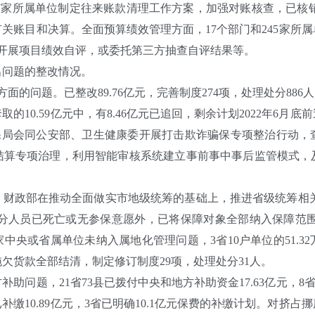
和27家所属单位制定往来账款清理工作方案，加强对账核查，已核销
有关账目和决算。全面预算绩效管理方面，17个部门和245家所
新开展项目绩效自评，或委托第三方抽查自评结果等。
问题的整改情况。
问题。已整改89.76亿元，完善制度274项，处理处分886人
0.59亿元中，有8.46亿元已追回，剩余计划2022年6月
医保局会同公安部、卫生健康委开展打击欺诈骗保专项整治行动
结算专项治理，利用智能审核系统建立事前事中事后监管模式，
政部在推动全面做实市地级统筹的基础上，推进省级统筹相关工作
除部分人员已死亡或无参保意愿外，已将保障对象全部纳入保障范围
对18家中央或省属单位未纳入属地化管理问题，3省10户单位的51
欠货款全部结清，制定修订制度29项，处理处分31人。
题，21省73县已拨付中央和地方补助资金17.63亿元，8省1
缴10.89亿元，3省已明确10.1亿元保费的补缴计划。对挤占