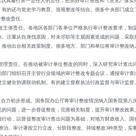
同志认真履行第一责任人的责任，把抓好审计整改和《意见》落实
，有的还与党史学习教育、巡视整改等结合。很多中央部门成立
计整改责任。
主体责任。各地区各部门各单位严格执行审计整改要求，制定
决。注重从自身找原因，对未尽职等主观因素造成的问题，采取
，推动出台相关政策制度。很多地方、部门和单位将审计整改纳
理责任。在推动被审计单位整改的同时，深入研究审计查出问
的部门组织召开主管行业领域的审计整改专题会议，通报审计查
建立健全协调联动机制。有的建立督察执法行政监督与审计监督
力初步形成。国务院办公厅将审计整改情况纳入国务院第八次大督
发现的问题，进一步督促整改，完善相关制度，提升审计整改效果
项行动，以督促整改审计查出问题为基础，对地方财政收入、国
整治。审计署按立行立改、分阶段整改、持续整改3种类型，实事