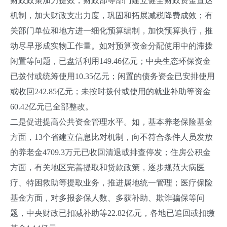
财政政策加力提效，财政部等部门建立健全财政资金直达
机制，加大财政支出力度，巩固和拓展减税降费成效；有
关部门单位和地方进一细化预算编制，加快预算执行，推
动尽早形成实物工作量。如对预算资金分配使用中的滞拨
闲置等问题，已盘活利用149.46亿元；中央生态环保资金
已拨付或统筹使用10.35亿元；闲置的债务资金已安排使用
或收回242.85亿元；未按时拨付或使用的就业补助等资金
60.42亿元已全部整改。
二是促进提高公共资金管理水平。如，基本养老保险基金
方面，13个省建立信息比对机制，向不符合条件人员发放
的养老金4709.3万元已收回清退或排查停发；住房公积金
方面，有关地区完善提取和贷款政策，逐步规范大病医
疗、特困救助等提取业务，推进属地统一管理；医疗保险
基金方面，对多报参保人数、多获补助、欺诈骗保等问
题，中央财政已扣减补助等22.82亿元，各地已追回或扣缴