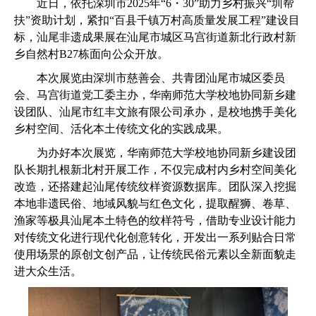
近日，依托深圳市2025年“6・30”助力乡村振兴“圳帮
扶”资助计划，紧扣“百县千镇万村高质量发展工程”建设目
标，汕尾非遗成果展在汕尾市城区马宫街道新北行政村新
乡自然村B27栋面向公众开放。
本次展览由深圳市慈善会、共青团汕尾市城区委员
会、马宫街道党工委主办，华南师范大学校地协同新乡建
设团队、汕尾市红丰文旅有限公司承办，是校地携手美化
乡村空间、活化本土传统文化的实践成果。
为办好本次展览，华南师范大学校地协同新乡建设团
队长期扎根新北村开展工作，不仅完成村内乡村空间美化
改造，还搭建起汕尾传统纹样资源数据库。团队深入挖掘
本地非遗民俗、地域风貌与红色文化，提取醒狮、卷草、
渔家等极具汕尾本土特色的纹样符号，借助专业设计能力
对传统文化进行现代化创意转化，开发出一系列贴合日常
使用场景的原创文创产品，让传统民俗元素以全新面貌走
进大众生活。