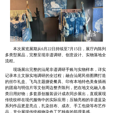
本次展览展期从6月22日持续至7月15日，展厅内陈列
多类型展品，完整呈现非遗调研、创意设计、实物落地全
流程。
现场展出完整的汕尾非遗调研手账与实物样本，详实
记录本土文脉实地调研的全过程；融合汕尾民俗图腾打造
的丝巾礼盒、飞鸟主题搪瓷餐具、印有本地特色美食插画
的团扇与明信片等文创周边整齐陈列，把在地文化融入各
类日用好物；多套原创服装设计成衣同步展出，直观展现
传统纹样在现代服饰中的实际应用；压轴亮相的非遗蓝染
系列作品更是亮点，扎染挂布、成衣、手工包袋等布艺作
品，充分展现传统植物染色工艺独有的肌理美感。