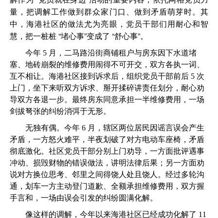
量，把调解工作做到群众家门口、做到矛盾萌芽时。其
中，海港社区的做法尤为亮眼，党员干部们用耐心和智
慧，把一桩桩 “堵心事”变成了 “舒心事”。
今年 5 月，二马路沿街商铺租户与房东因下水道堵
塞、地砖崩裂的维修费用闹得不可开交，双方各执一词、
互不相让。海港社区接到诉求后，组织党员干部前后 5 次
上门，坐下来听双方诉求、掰开揉碎讲责任划分，耐心劝
导双方各退一步。最终房东同意承担一半维修费用，一场
剑拔弩张的纠纷消弭于无形。
无独有偶。今年 6 月，辖区两位居民因谣言误会产生
矛盾，一方怒火难平，半夜划破了对方电动车座椅，矛盾
彻底激化。社区党员干部分别上门劝导，一方面批评遇事
冲动、损毁财物的错误做法，讲明法律后果；另一方面劝
说对方换位思考、邻里之间得饶人处且饶人。经过多轮沟
通，划车一方主动登门道歉、全额承担维修费用，双方握
手言和，一场由误会引发的纠纷圆满化解。
像这样的调解，今年以来海港社区已经成功化解了 11