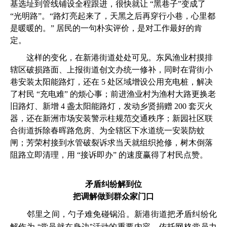
基选址到管线铺设全程跟进，很快就让 “黑巷子”变成了
“光明路”。“路灯亮起来了，天黑之后再穿行小巷，心里都
是暖暖的。” 居民的一句朴实评价，是对工作最好的肯
定。
这样的变化，在新港街道处处可见。东风渔业村摸排
辖区破损路面、上报街道创文办统一修补，同时在背街小
巷安装太阳能路灯，还在 5 处区域增设公用充电桩，解决
了村民 “充电难” 的烦心事；前进渔业村为渔村大路更换老
旧路灯、新增 4 盏太阳能路灯，发动乡贤捐赠 200 套灭火
器，还在新洲市场安装警示柱规范交通秩序；新园社区联
合街道拆除春晖路危房、为全辖区下水道统一安装防蚊
闸；芳荣村接到水管破裂诉求当天就组织抢修，树木倒落
阻路立即清理，用 “接诉即办” 的速度赢得了村民点赞。
矛盾纠纷解到位
把调解做到群众家门口
邻里之间，勺子难免碰锅沿。新港街道把矛盾纠纷化
解作为 “党员就在身边”活动的重要内容，依托网格党员力