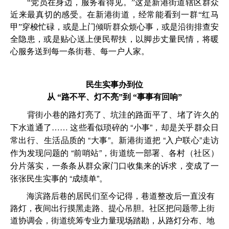
“党员在身边，服务看得见。”这是新港街道辖区群众
近来最真切的感受。在新港街道，经常能看到一群“红马
甲”穿梭忙碌，或是上门倾听群众烦心事，或是沿街排查安
全隐患，或是贴心送上便民帮扶，以脚步丈量民情，将暖
心服务送到每一条街巷、每一户人家。
民生实事办到位
从 “路不平、灯不亮”到 “事事有回响”
背街小巷的路灯亮了、坑洼的路面平了、堵了许久的
下水道通了…… 这些看似琐碎的 “小事”，却是关乎群众日
常出行、生活品质的 “大事”。新港街道把 “入户联心”走访
作为发现问题的 “前哨站”，街道统一部署、各村（社区）
分片落实，一条条从群众家门口收集来的诉求，变成了一
张张民生实事的 “成绩单”。
海滨路后巷的居民们至今记得，巷道整改后一直没有
路灯，夜间出行摸黑走路、提心吊胆。社区把问题带上街
道协调会，街道统筹专业力量现场踏勘，从路灯分布、地