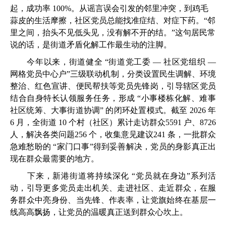
起，成功率 100%。从谣言误会引发的邻里冲突，到鸡毛
蒜皮的生活摩擦，社区党员总能找准症结、对症下药。“邻
里之间，抬头不见低头见，没有解不开的结。”这句居民常
说的话，是街道矛盾化解工作最生动的注脚。
今年以来，街道健全 “街道党工委 — 社区党组织 —
网格党员中心户”三级联动机制，分类设置民生调解、环境
整治、红色宣讲、便民帮扶等党员先锋岗，引导辖区党员
结合自身特长认领服务任务，形成 “小事楼栋化解、难事
社区统筹、大事街道协调” 的闭环处置模式。截至 2026 年
6 月，全街道 10 个村（社区）累计走访群众5591 户、8726
人，解决各类问题256 个，收集意见建议241 条，一批群众
急难愁盼的 “家门口事”得到妥善解决，党员的身影真正出
现在群众最需要的地方。
下来，新港街道将持续深化 “党员就在身边”系列活
动，引导更多党员走出机关、走进社区、走近群众，在服
务群众中亮身份、当先锋、作表率，让党旗始终在基层一
线高高飘扬，让党员的温暖真正送到群众心坎上。