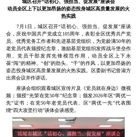
城区召开“话初心、强担当、促发展”座谈会
动员全区上下以更加昂扬的姿态投身城区高质量发展的火
热实践
7月1日，城区召开“话初心、强担当、促发展”座谈
会，庆祝中国共产党成立105周年，表彰全区优秀共产党
员、优秀党务工作者和先进基层党组织，为党龄满50年的
老党员代表颁授纪念章，激励基层党组织发挥战斗堡垒作
用、党员干部发挥先锋模范作用，动员全区上下永
葆“闯”的精神、“创”的劲头、“干”的作风，以更加昂扬的
姿态投身城区高质量发展的火热实践。区委副书记曾淑方
出席会议并作讲话。
座谈会组织观看城区宣传片及《党员就在身边》微视
频；颁授“光荣在党50年”纪念章；颁发2026年区“两优一
先”证书；在党50年老党员代表、区“两优一先”代表围
绕“四大攻坚行动”谈体会谈感受。