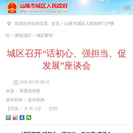
您现在所在的位置 :
首页
>
汕尾市城区人民政府门户网
站
>
聚焦城区
>
城区要闻
城区召开“话初心、强担当、促
发展”座谈会
2026-07-03 09:41
来源：
区委宣传部
发布机构：
发布机构
【字体：
大
中
小
】
打印