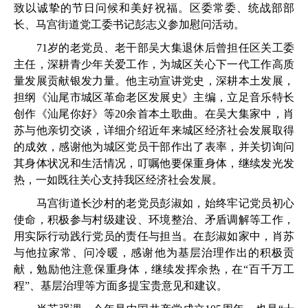
致以诚挚的节日问候和美好祝福。区委常委、统战部部
长、马宫街道党工委书记彭志义参加慰问活动。
71岁的老党员、老干部吴大集退休后曾担任区关工委
主任，深耕青少年关爱工作，为城区关心下一代工作高质
量发展贡献银发力量。他主动宣讲党史，深耕本土发展，
担纲《汕尾市城区革命老区发展史》主编，立足音乐特长
创作《汕尾你好》等20余首本土歌曲。在吴大集家中，肖
苏与他亲切交谈，详细介绍近年来城区经济社会发展取得
的成效，感谢他为城区党员干部作出了表率，并关切询问
其身体状况和生活情况，叮嘱他要保重身体，继续发光发
热，一如既往关心支持我区经济社会发展。
马宫街道长沙村的老党员彭淑如，始终牢记党员初心
使命，积极参与村级建设、环境整治、矛盾调解等工作，
用实际行动践行党员的责任与担当。在彭淑如家中，肖苏
与他拉家常、问冷暖，感谢他为基层治理作出的积极贡
献，勉励他注意保重身体，继续发挥余热，在“百千万工
程”、基层治理等方面多提宝贵意见和建议。