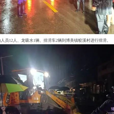
人员12人、龙吸水1辆、排涝车2辆到博美镇蛟溪村进行排涝。