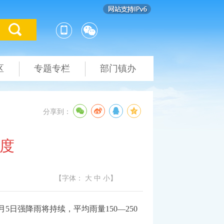
区
专题专栏
部门镇办
分享到：
温度
【字体：
大
中
小
】
日强降雨将持续，平均雨量150—250