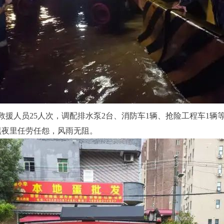
援人员25人次，调配排水泵2台、消防车1辆、抢险工程车1辆
黑夜里任劳任怨，风雨无阻。