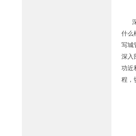
深学
什么
写城
深入
功近
程，