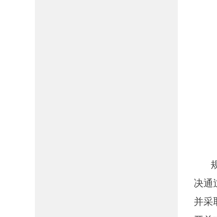
规范
决通
并采