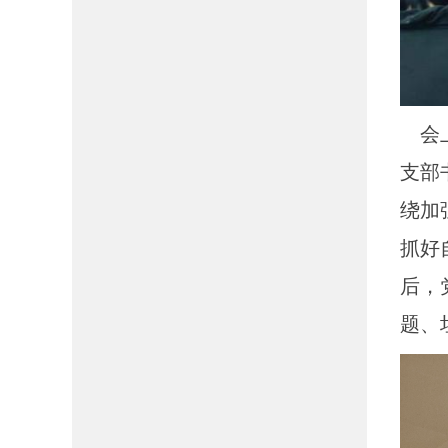
会上
支部
绕加
抓好
后，
题、