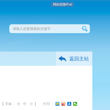
返回主站
【 字体：
大
中
小
】
打印