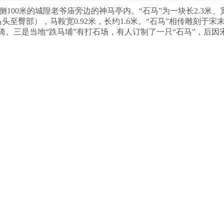
100米的城隍老爷庙旁边的神马亭内。“石马”为一块长
2.3
米、
马头至臀部），马鞍宽
0.92
米，长约
1.6
米。“石马”相传雕刻于宋
骑。三是当地“跌马埔”有打石场，有人订制了一只“石马”，后