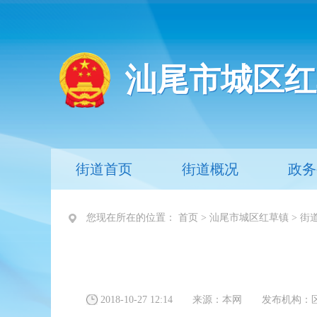
汕尾市城区红
街道首页
街道概况
政务
您现在所在的位置：
首页
>
汕尾市城区红草镇
>
街
2018-10-27 12:14
来源：
本网
发布机构：