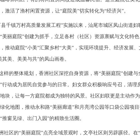
，激活了渔村闲置资源，让“庭院美”切实转化为“经济兴”。
县千镇万村高质量发展工程”实施以来，汕尾市城区凤山街道妇
“美丽庭院”创建为抓手，立足各村（社区）资源禀赋与文化特色
，推动庭院“小美”汇聚乡村“大美”，实现环境提升、经济发展
美其美、美美与共”的凤山画卷。
样的整体规划，香洲社区深挖自身资源，将“美丽庭院”创建与
”行动成为居民自觉参与的日常。妇女群众积极响应号召，清理
地块，让每一方庭院都成为独特的风景。社区妇联更是主动作为
绿化地图，推动永和路“美丽廊道”和月亮湾公园等口袋公园项目落
“推窗见绿、出门入园”的精致生活圈。
洲社区的“
美丽庭院
”点亮全域景观时，文亭社区则另辟蹊径。在