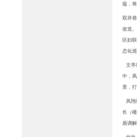
蕴，将
双井巷
改造。
区妇联
态化巡
文亭社
中，凤
景，打
凤翔社
长（楼
盾调解