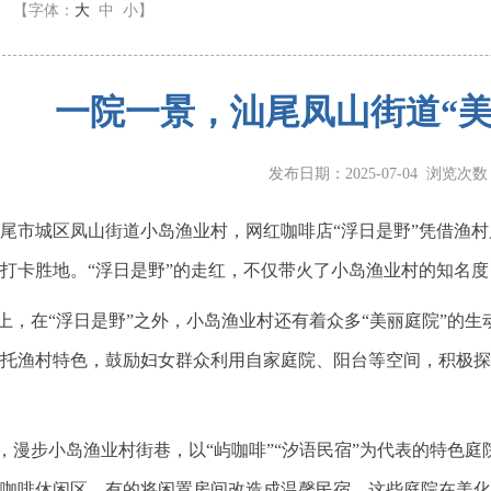
】
【字体：
大
中
小
】
一院一景，汕尾凤山街道“美
发布日期：2025-07-04 浏览次
市城区凤山街道小岛渔业村，网红咖啡店“浮日是野”凭借渔村
打卡胜地。“浮日是野”的走红，不仅带火了小岛渔业村的知名
，在“浮日是野”之外，小岛渔业村还有着众多“美丽庭院”的
托渔村特色，鼓励妇女群众利用自家庭院、阳台等空间，积极探
漫步小岛渔业村街巷，以“屿咖啡”“汐语民宿”为代表的特色
咖啡休闲区，有的将闲置房间改造成温馨民宿。这些庭院在美化