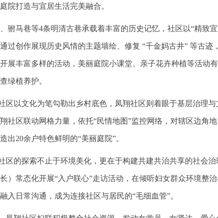
庭院打造与宜居生活完美融合。
、驸马巷等4条明清古巷承载着丰富的历史记忆，社区以“精致宜
通过创作展现历史风情的主题墙绘、修复 “千金妈古井” 等古
开展丰富多样的活动，美丽庭院小课堂、亲子花卉种植等活动有声
查绿植养护。
区以文化为笔勾勒出乡村底色，凤翔社区则着眼于基层治理与文明
翔社区联动网格力量，依托“民情地图”监控网络，对辖区边角
造出20余户特色鲜明的“美丽庭院”。
区的探索不止于环境美化，更在于构建共建共治共享的社会治理
长）常态化开展“入户联心”走访活动，在倾听妇女群众环境整
融入日常沟通，成为连接社区与居民的“毛细血管”。